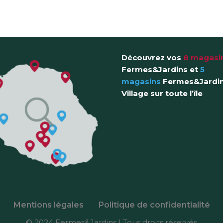
Découvrez vos
8 magasi
Fermes&Jardins
et
5
magasins
Fermes&Jardi
Village sur toute l’île
Mentions légales
Politique de confidentialité
© 2024 Fermes&Jardins | Tous droits réservés