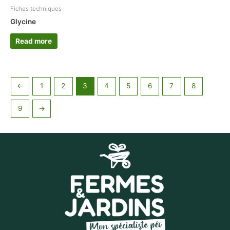
Fiches techniques
Glycine
Read more
←
1
2
3
4
5
6
7
8
9
→